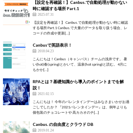
【設定を再確認！】Canbus.で自動処理が動かない
時に確認する場所 Part.1
2025.07.31
【設定を再確認！】 Canbus.で自動処理が動かない時に確認
する場所 Part.1 Canbus.で大量のデータを取り扱う場合、レ
コードの作成や更新[…]
Canbusで英語表示！
2018.04.23
こんにちは！Canbus（キャンバス）チームの浅井です。 暑
い(hot)春(spring)とかいて、温泉(hot spring)と読む。 4月に
もかか[…]
RPAとは？基礎知識から導入のポイントまでを解
説！
2021.02.15
こんにちは！ 今年のバレンタインデーはみなさまいかがお過
ごしでしたか？ 『2021バレンタインデー』は、例年よりも
個包装のチョコレートや 高カカオのチ[…]
Canbus. の自由度とクラウド DB
2019.01.24