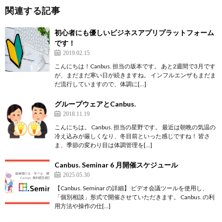
関連する記事
初心者にも優しいビジネスアプリプラットフォーム
です！
2019.02.15
こんにちは！Canbus. 担当の坂本です。 あと2週間で3月です
が、まだまだ寒い日が続きますね。 インフルエンザもまだま
だ流行していますので、体調に[…]
グループウェアとCanbus.
2018.11.19
こんにちは。 Canbus. 担当の星野です。 最近は朝晩の気温の
冷え込みが厳しくなり、冬目前といった感じですね！ 皆さ
ま、季節の変わり目は体調管理を[…]
Canbus. Seminar 6 月開催スケジュール
2025.05.30
【Canbus. Seminar の詳細】 ビデオ会議ツールを使用し、
「個別相談」形式で開催させていただきます。 Canbus. の利
用方法や操作の仕[…]