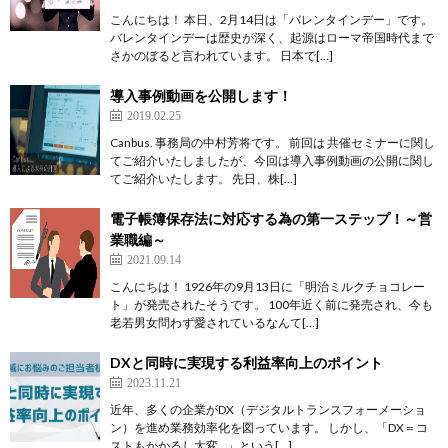
こんにちは！ 本日、2月14日は「バレンタインデー」です。
バレンタインデーは歴史が深く、起源はローマ帝国時代まで
さかのぼると言われています。 日本で[…]
導入事例動画を公開します！
2019.02.25
Canbus. 事務局の中村芳将です。 前回は 共催セミナーに関し
てご紹介いたしましたが、今回は導入事例動画の公開に関し
てご紹介いたします。 先日、株[…]
電子帳簿保存法に対応する為の第一ステップ！～営
業職編～
2021.09.14
こんにちは！ 1926年の9月13日に「明治ミルクチョコレー
ト」が発売されたそうです。 100年近く前に発売され、今も
老若男女問わず愛されているなんて[…]
DXと同時に実現する利益率向上のポイント
2023.11.21
近年、多くの企業がDX（デジタルトランスフォーメーショ
ン）を進め業務効率化を図っています。 しかし、「DX＝コ
ストもかかるし大変…」という[…]