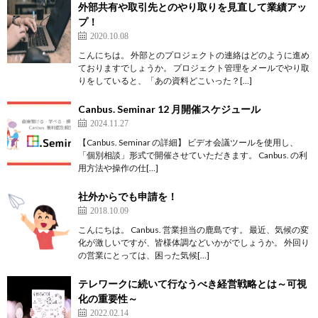
外部共有や取引先とのやり取りを見直して業績アッ
プ！
2020.10.08
こんにちは。 外部とのプロジェクトの連絡はどのように進め
ておりますでしょうか。 プロジェクト管理をメールでやり取
りをしていると、「あの資料どこいった？[…]
Canbus. Seminar 12 月開催スケジュール
2024.11.27
【Canbus. Seminar の詳細】 ビデオ会議ツールを使用し、
「個別相談」形式で開催させていただきます。 Canbus. の利
用方法や操作の仕[…]
社外からでも申請を！
2018.10.09
こんにちは。 Canbus. 営業担当の鹿島です。 最近、気候の変
化が激しいですが、皆様体調などいかがでしょうか。 外回り
の営業にとっては、困った気候[…]
テレワークに続いて行なうべき経営戦略とは～可視
化の重要性～
2022.02.14