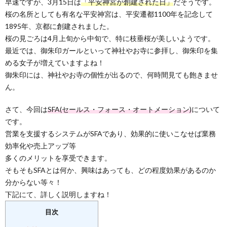
早速ですが、3月15日は
「平安神宮が創建された日」
だそうです。
桜の名所としても有名な平安神宮は、平安遷都1100年を記念して
1895年、京都に創建されました。
桜の見ごろは4月上旬から中旬で、特に枝垂桜が美しいようです。
最近では、御朱印ガールといって神社やお寺に参拝し、御朱印を集
める女子が増えていますよね！
御朱印には、神社やお寺の個性が出るので、何時間見ても飽きませ
ん。
さて、今回は
SFA(セールス・フォース・オートメーション)
について
です。
営業を支援するシステムがSFAであり、効果的に使いこなせば業務
効率化や売上アップ等
多くのメリットを享受できます。
そもそもSFAとは何か、興味はあっても、どの程度効果があるのか
分からない等々！
下記にて、詳しく説明しますね！
目次