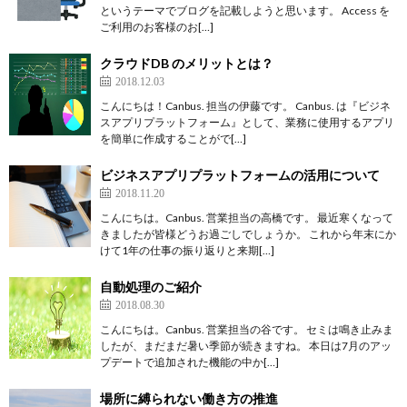
というテーマでブログを記載しようと思います。 Access を
ご利用のお客様のお[…]
クラウドDB のメリットとは？
2018.12.03
こんにちは！Canbus. 担当の伊藤です。 Canbus. は『ビジネ
スアプリプラットフォーム』として、業務に使用するアプリ
を簡単に作成することがで[…]
ビジネスアプリプラットフォームの活用について
2018.11.20
こんにちは。Canbus. 営業担当の高橋です。 最近寒くなって
きましたが皆様どうお過ごしでしょうか。 これから年末にか
けて1年の仕事の振り返りと来期[…]
自動処理のご紹介
2018.08.30
こんにちは。Canbus. 営業担当の谷です。 セミは鳴き止みま
したが、まだまだ暑い季節が続きますね。 本日は7月のアッ
プデートで追加された機能の中か[…]
場所に縛られない働き方の推進