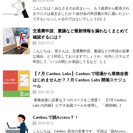
2020.06.08
こんにちは！ みなさまのお住まいへ、もう政府から配布され
るマスクは届きましたか？ 給付金の申請書が先に届いたとい
う方もいらっしゃるのではないでしょうか[…]
交通費申請、稟議など最新情報を漏れなくまとめて
確認するには？
2020.10.15
こんにちは。 皆さんは、交通費申請、稟議などの申請が必要
な場合、どう対応しておりますでしょうか。 社内システムで
申請して、いつの間にか承認してるなど、[…]
【 7 月 Canbus. Labs】Canbus.で現場から業務改善
はじめませんか？ 7 月 Canbus. Labs 開催スケジュ
ール
2021.06.29
業務改善に必要な３つのコースをご用意！ 【7月 Canbus.
Labs の詳細】 ビデオ会議ツールを使用し、「個別相[…]
Canbus.で脱Access？！
2019.06.11
こんにちは。Canbus. 担当の安東です。 今回は「脱Access」