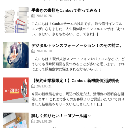
手書きの書類をCanbusで作ってみる！
2018.02.26
こんにちは！Canbusチームの浅井です。 昨今流行インフル
エンザになりました。人生初体験のインフルエンザは「あつ
い、さむい、きもちわるい」と、できれ[…]
デジタルトランスフォーメーション！のその前に。
2020.07.10
こんにちは！ 現代人はスマートフォンやパソコンなどで、ど
うしても長時間画面を見つめることが多いと思います。 それ
によって眼精疲労に悩まされる方もいらっ[…]
【契約企業様限定！】Canbus. 新機能個別説明会
2021.06.21
今回の新機能を含む、周辺の設定方法、活用例の説明会を開
催します！ これまで多くのお客様よりご要望いただいており
ました新機能をリリースいたしました！！ […]
詳しく知りたい！～BIツール編～
2021.01.26