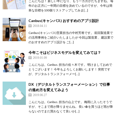
こんにちは！ 新しい年になり、もう一カ月がたちますね。 毎
年のお正月に一年間の目標を決めているのですが、今年は簡
単な目標を100個リストアップしてみま[…]
Canbus(キャンバス) おすすめのアプリ設計
2018.04.11
Canbus(キャンバス)営業担当の中村芳将です。 前回製造業で
の活用事例をご紹介いたしましたが 今回は製造業 、建設業で
のおすすめのアプリ設計を ご[…]
今年こそはビジネスモデルを変えてみては？
2019.01.09
こんにちは。Canbus. 担当の佐々木です。 明けましておめで
とうございます！ 今年もよろしくお願いします！ 突然です
が、デジタルトランスフォーメー[…]
DX（デジタルトランスフォーメーション）で仕事
の進め方を変えてみよう
2019.06.27
こんにちは。Canbus. 担当の山上です。 梅雨に入ったそうで
すが、そこまで雨が降りませんね。 長い傘を買うほど雨が降
らないのでまだ買わなくて良いか[…]