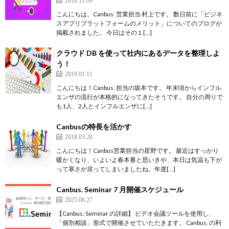
こんにちは。Canbus. 営業担当 村上です。 数日前に「ビジネ
スアプリプラットフォームのメリット」についてのブログが
掲載されました。 今日はその１[…]
クラウド DB を使って社内にあるデータを整理しよ
う！
2019.01.11
こんにちは！Canbus. 担当の坂本です。 年末頃からインフル
エンザの流行が本格的になってきたそうです。 自分の周りで
も1人、2人とインフルエンザに[…]
Canbusの特長を活かす
2018.03.20
こんにちは！Canbus営業担当の星野です。 最近はすっかり
暖かくなり、いよいよ春本番と思いきや、本日は気温も下が
って寒さが戻ってしまいましたね。年度[…]
Canbus. Seminar 7 月開催スケジュール
2025.06.27
【Canbus. Seminar の詳細】 ビデオ会議ツールを使用し、
「個別相談」形式で開催させていただきます。 Canbus. の利