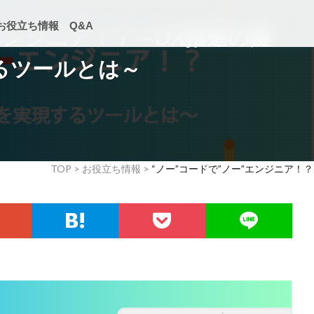
お役立ち情報
Q&A
”エンジニア！？～DX推進の鍵
るツールとは～
TOP >
お役立ち情報
“ノー”コードで”ノー”エンジニア