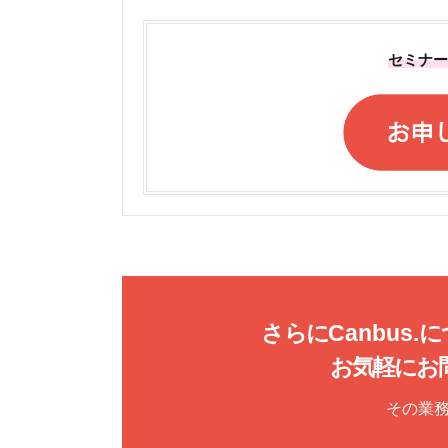
セミナ
さらに
Canbus.
に
お気軽にお
その業