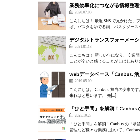
業務効率化につながる情報整理
2020.07.08
こんにちは！ 最近 SNS で見かけた
ば、パスタをゆでる鍋、パスタソースを
デジタルトランスフォーメーシ
2021.01.18
こんにちは！ 新しい年になり、 3 
ことが辛いと感じることがしばしあります
webデータベース「Canbus. 活
2019.05.09
こんにちは。 Canbus. 担当の安東です
来ればと思います。 先[…]
「ひと手間」を解消！Canbu
2025.10.27
「ひと手間」を解消！Canbus.の
管理など様々な業務において、Canbus.