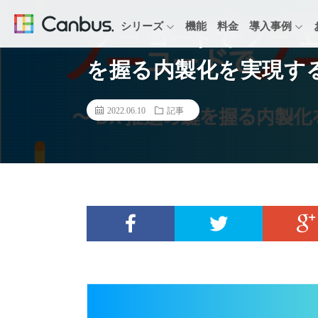
シリーズ
機能
料金
導入事例
“ノー”コードで”ノー
を握る内製化を実現す
2022.06.10
記事