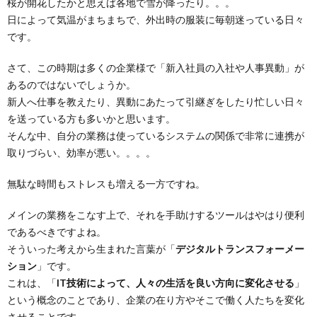
桜が開花したかと思えば各地で雪が降ったり。。。
日によって気温がまちまちで、外出時の服装に毎朝迷っている日々
です。
さて、この時期は多くの企業様で「新入社員の入社や人事異動」が
あるのではないでしょうか。
新人へ仕事を教えたり、異動にあたって引継ぎをしたり忙しい日々
を送っている方も多いかと思います。
そんな中、自分の業務は使っているシステムの関係で非常に連携が
取りづらい、効率が悪い。。。。
無駄な時間もストレスも増える一方ですね。
メインの業務をこなす上で、それを手助けするツールはやはり便利
であるべきですよね。
そういった考えから生まれた言葉が「
デジタルトランスフォーメー
ション
」です。
これは、「
IT技術によって、人々の生活を良い方向に変化させる
」
という概念のことであり、企業の在り方やそこで働く人たちを変化
させることです。