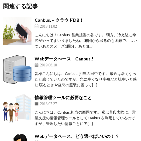
関連する記事
Canbus. = クラウドDB！
2018.11.02
こんにちは！Canbus. 営業担当の谷です。 朝方、冷え込む季
節がやってまいりましたね。 布団から出るのも困難で、つい
ついあとスヌーズ1回分、あと1[…]
Webデータべース Canbus.!
2019.06.10
皆様こんにちは。Canbus. 担当の田中です。 最近は暑くなっ
たと感じていたのですが、急に寒くなり半袖だと肌寒いと感
じ 寝るときや昼間の服装に困って[…]
情報管理ツールに必要なこと
2018.07.27
こんにちは。Canbus.担当の西岡です。 私は普段実際に、営
業支援の情報管理ツールとしてCanbus.を利用しているので
すが、管理したい情報ごとにア[…]
Webデータベース、どう選べばいいの！？