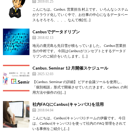
2019.01.25
こんにちは。Canbus. 営業担当 村上です。 いろんなシステム
がクラウド化していく中で、お仕事の中心になるデータベー
スもそろそろ、、、、なんて検討[…]
Canbusでデータドリブン
2018.02.13
地元の鹿児島も先日雪が積もっていました。 Canbus営業担
当の中村です。 今回はCanbusがコンセプトとするデータド
リブンのご紹介をいたします。 […]
Canbus. Seminar 12 月開催スケジュール
2025.12.03
【Canbus. Seminar の詳細】 ビデオ会議ツールを使用し、
「個別相談」形式で開催させていただきます。 Canbus. の利
用方法や操作の仕[…]
社内FAQにCanbus(キャンバス)を活用
2018.04.04
こんにちは。Canbus(キャンバス) チームの伊藤です。 今日
は、Canbus(キャンバス) を使って社内の FAQ 管理をされて
いる事例をご紹介し[…]