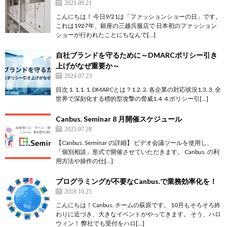
2021.09.21
こんにちは！ 今日9/21は「ファッションショーの日」です。
これは1927年、銀座の三越呉服店で 日本初のファッション
ショーが行われたことにちなんで[…]
自社ブランドを守るために～DMARCポリシー引き
上げがなぜ重要か～
2024.07.23
目次 1. 1.1. 1. DMARCとは？1.2. 2. 各企業の対応状況1.3. 3. 全
世界で深刻化する標的型攻撃の脅威1.4. 4.ポリシー引[…]
Canbus. Seminar 8 月開催スケジュール
2025.07.28
【Canbus. Seminar の詳細】 ビデオ会議ツールを使用し、
「個別相談」形式で開催させていただきます。 Canbus. の利
用方法や操作の仕[…]
プログラミングが不要なCanbus.で業務効率化を！
2018.10.25
こんにちは！Canbus. チームの荻原です。 10月もそろそろ終
わりに近づき、大きなイベントがやってきます。 そう、ハロ
ウィン！ 弊社でも受付をハロ[…]