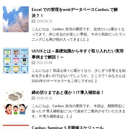
Excel での管理をwebデータベースCanbus.で解
決？！
2019.04.22
こんにちは、Canbus. 担当の勝田です。 近頃だいぶ暖かくな
ってきて、外に出るのが楽しい季節。 サボり気味だったラン
ニングにも再び熱が入ってきまし[…]
UI/UXとは～基礎知識から今すぐ取り入れたい実用
事例まで解説！～
2021.03.08
こんにちは！ 気温も徐々に暖かくなり、少しずつ衣替えを始
める方も多いのではないでしょうか。 ところで！みなさんは
2021年のテーマカラーをご存じですか[…]
締め切りまであと僅か！IT導入補助金！
2018.10.16
こんにちは。Canbus. 担当の豊田です。 今回は、期限間近に
迫った IT 導入補助金について改めてご案内させていただきま
す。 IT 導入補助金は、[…]
Canbus. Seminar 5 月開催スケジュール