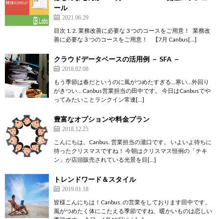
ール
2021.06.29
目次 1. 2. 業務改善に必要な３つのコースをご用意！ 業務改
善に必要な３つのコースをご用意！ 【7月 Canbus[…]
クラウドデータベースの活用例 － SFA －
2018.02.08
もう季節は春だというのに風がつめたすぎる…寒い…外回り
がきつい… Canbus営業担当の田中です。 今日はCanbusでや
ってみたいことランクイン常連[…]
豊富なオプションや料金プラン
2018.12.25
こんにちは。Canbus. 営業担当の瀧口です。 いよいよ待ちに
待ったクリスマスですね！ 今朝はクリスマス恒例の「チキ
ン」が店頭販売されている光景を目[…]
トレンドワード＆スタイル
2019.01.18
皆様こんにちは！Canbus. の営業をしております田中です。
風がつめたく体にこたえる季節ですね、暖かいものは恋しい