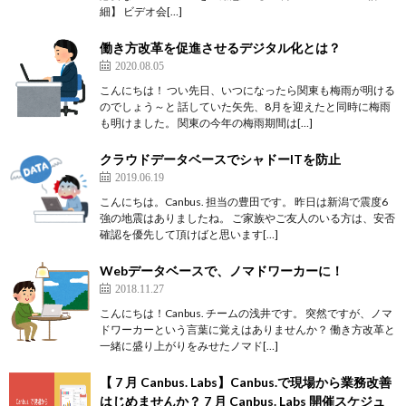
細】 ビデオ会[…]
働き方改革を促進させるデジタル化とは？
2020.08.05
こんにちは！ つい先日、いつになったら関東も梅雨が明ける
のでしょう～と 話していた矢先、8月を迎えたと同時に梅雨
も明けました。 関東の今年の梅雨期間は[…]
クラウドデータベースでシャドーITを防止
2019.06.19
こんにちは。Canbus. 担当の豊田です。 昨日は新潟で震度6
強の地震はありましたね。 ご家族やご友人のいる方は、安否
確認を優先して頂けばと思います[…]
Webデータベースで、ノマドワーカーに！
2018.11.27
こんにちは！Canbus. チームの浅井です。 突然ですが、ノマ
ドワーカーという言葉に覚えはありませんか？ 働き方改革と
一緒に盛り上がりをみせたノマド[…]
【 7 月 Canbus. Labs】Canbus.で現場から業務改善
はじめませんか？ 7 月 Canbus. Labs 開催スケジュ