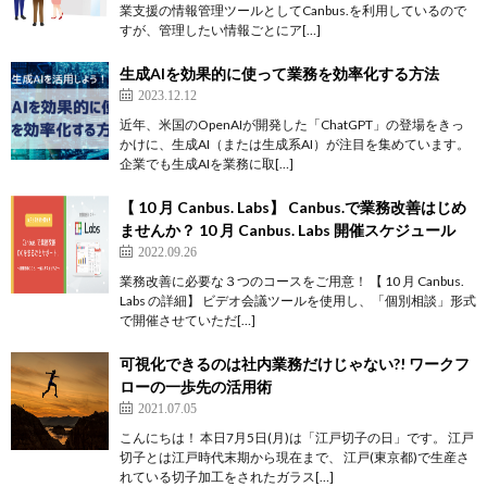
業支援の情報管理ツールとしてCanbus.を利用しているので
すが、管理したい情報ごとにア[…]
生成AIを効果的に使って業務を効率化する方法
2023.12.12
近年、米国のOpenAIが開発した「ChatGPT」の登場をきっ
かけに、生成AI（または生成系AI）が注目を集めています。
企業でも生成AIを業務に取[…]
【 10 月 Canbus. Labs】 Canbus.で業務改善はじめ
ませんか？ 10 月 Canbus. Labs 開催スケジュール
2022.09.26
業務改善に必要な３つのコースをご用意！ 【 10 月 Canbus.
Labs の詳細】 ビデオ会議ツールを使用し、「個別相談」形式
で開催させていただ[…]
可視化できるのは社内業務だけじゃない?! ワークフ
ローの一歩先の活用術
2021.07.05
こんにちは！ 本日7月5日(月)は「江戸切子の日」です。 江戸
切子とは江戸時代末期から現在まで、 江戸(東京都)で生産さ
れている切子加工をされたガラス[…]