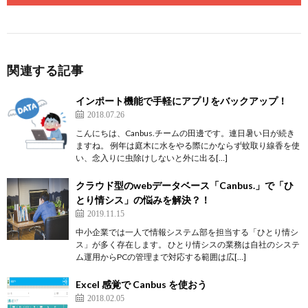
関連する記事
インポート機能で手軽にアプリをバックアップ！
2018.07.26
こんにちは、Canbus.チームの田邊です。連日暑い日が続き
ますね。 例年は庭木に水をやる際にかならず蚊取り線香を使
い、念入りに虫除けしないと外に出る[…]
クラウド型のwebデータベース「Canbus.」で「ひ
とり情シス」の悩みを解決？！
2019.11.15
中小企業では一人で情報システム部を担当する「ひとり情シ
ス」が多く存在します。 ひとり情シスの業務は自社のシステ
ム運用からPCの管理まで対応する範囲は広[…]
Excel 感覚で Canbus を使おう
2018.02.05